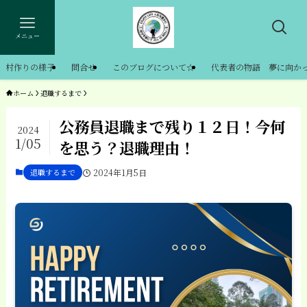
メニュー
村作りの様子
問合せ
このブログについて☆
代表者の物語 夢に向か
ホーム
退職するまで
公務員退職まで残り１２日！今何
2024
1/05
を思う？退職理由！
退職するまで
2024年1月5日