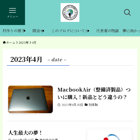
メニュー
村作りの様子
問合せ
このブログについて☆
代表者の物語 夢に向か
ホーム
2023年
4月
2023年4月
– date –
MacbookAir（整備済製品）つ
いに購入！新品とどう違うの？
2023年4月30日
初体験
人生最大の夢！
2023年4月27日
海外移住計画