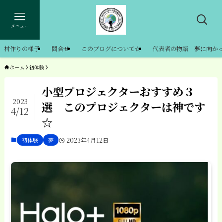
メニュー
村作りの様子
問合せ
このブログについて☆
代表者の物語 夢に向か
ホーム
初体験
小型プロジェクターおすすめ３
2023
選 このプロジェクターは神です
4/12
☆
初体験
夢
2023年4月12日