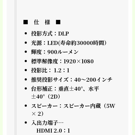
■ 仕 様 ■
投影方式：DLP
光源：LED(寿命約30000時間）
輝度：900ルーメン
標準解像度：1920×1080
投影比： 1.2：1
推奨投影サイズ：40～200インチ
台形補正：垂直±40°、水平
±40°（2D）
スピーカー：スピーカー内蔵（5W
× 2）
入出力端子…
HDMI 2.0：1