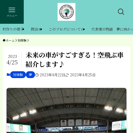
メニュー
村作りの様子
問合せ
このブログについて☆
代表者の物語 夢に向か
ホーム
初体験
未来の車がすごすぎる！空飛ぶ車
2023
4/25
紹介します♪
初体験
夢
2023年4月22日
2023年4月25日