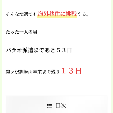
海外移住に挑戦
そんな境遇でも
する。
たった一人の男
パラオ派遣まであと５３
日
１３日
駒ヶ根訓練所卒業まで
残り
目次