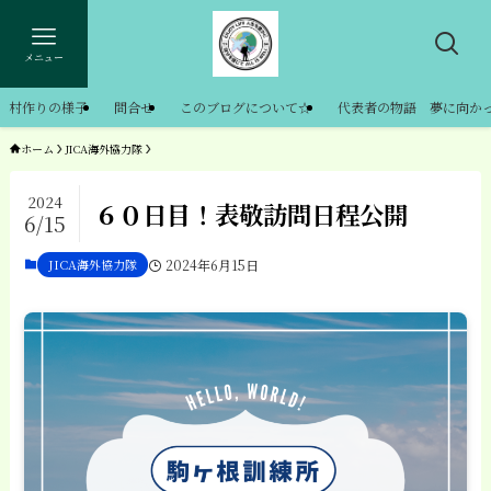
メニュー
村作りの様子
問合せ
このブログについて☆
代表者の物語 夢に向か
ホーム
JICA海外協力隊
2024
６０日目！表敬訪問日程公開
6/15
JICA海外協力隊
2024年6月15日