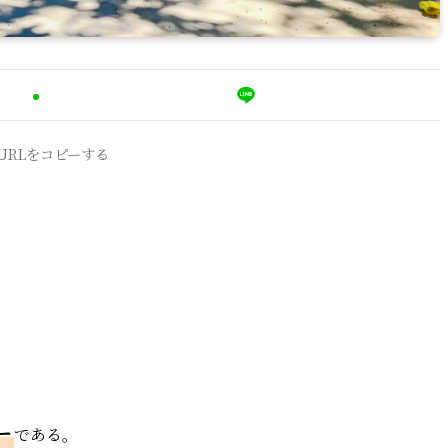
URLをコピーする
ー
である。