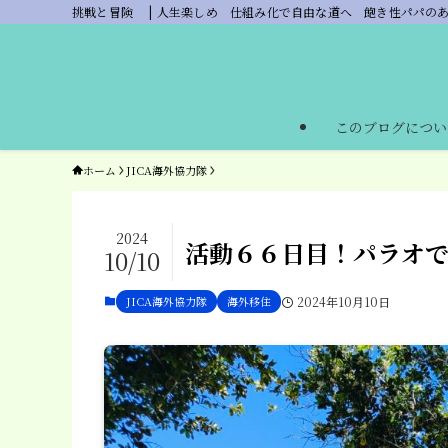
挑戦と冒険 | 人生楽しめ 仕組み化で自由な道へ 飽き性パパの
このブログについ
ホーム
JICA海外協力隊
2024
活動６６日目！パラオ
10/10
JICA海外協力隊
海外移住
2024年10月10日