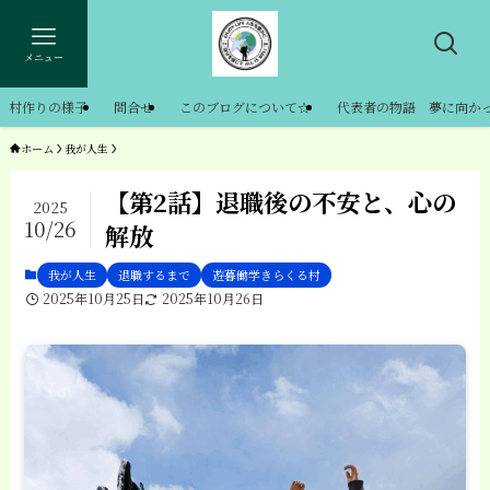
メニュー
村作りの様子
問合せ
このブログについて☆
代表者の物語 夢に向か
ホーム
我が人生
【第2話】退職後の不安と、心の
2025
10/26
解放
我が人生
退職するまで
遊暮働学きらくる村
2025年10月25日
2025年10月26日