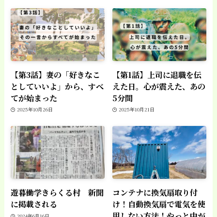
【第3話】妻の「好きなこ
【第1話】上司に退職を伝
としていいよ」から、すべ
えた日。心が震えた、あの
てが始まった
5分間
2025年10月26日
2025年10月21日
遊暮働学きらくる村 新聞
コンテナに換気扇取り付
に掲載される
け！自動換気扇で電気を使
用しない方法！やっと中が
2024年6月16日