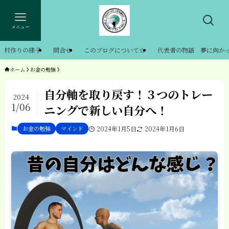
メニュー
村作りの様子
問合せ
このブログについて☆
代表者の物語 夢に向か
ホーム
お金の勉強
自分軸を取り戻す！３つのトレー
2024
1/06
ニングで新しい自分へ！
お金の勉強
マインド
2024年1月5日
2024年1月6日