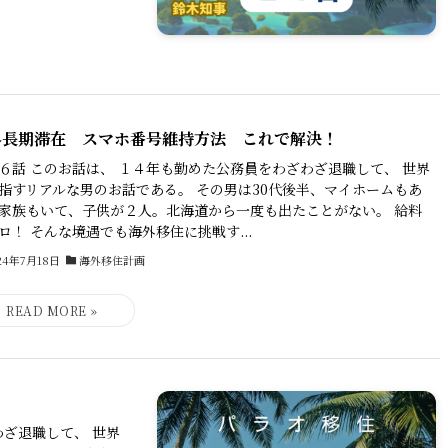
外長期滞在 スマホ番号維持方法 これで解決！
６話 このお話は、 １４年も勤めた公務員をわざわざ退職して、 世界
指すリアルな男のお話である。 その男は30代後半、マイホームもあ
家族もいて、子供が２人。北海道から一度も出たことがない。 給料
ロ！ そんな境遇でも海外移住に挑戦す...
24年7月18日
海外移住計画
わざ退職して、 世界