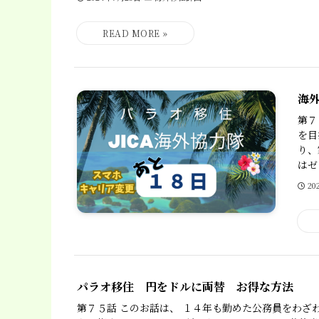
海
第７
を目
り、
はゼ
20
パラオ移住 円をドルに両替 お得な方法
第７５話 このお話は、 １４年も勤めた公務員をわざ