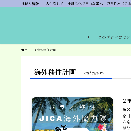
挑戦と冒険 | 人生楽しめ 仕組み化で自由な道へ 飽き性パパの
このブログについ
ホーム
海外移住計画
海外移住計画
– category –
２
第８
を目
ムも
がな