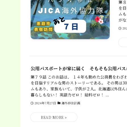
第８
を目
ムも
がな
20
公用パスポートが家に届く そもそも公用パス
第７９話 このお話は、 １４年も勤めた公務員をわざ
を目指すリアルな男のストーリーである。 その男は3
ムもあり、家族もいて、子供が２人。北海道以外住ん
暮らしもない！ 英語力ゼロ！ 給料ゼロ！ ...
2024年7月27日
海外移住計画