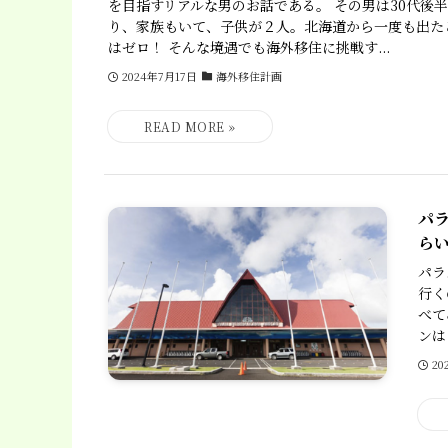
を目指すリアルな男のお話である。 その男は30代後
り、家族もいて、子供が２人。北海道から一度も出た
はゼロ！ そんな境遇でも海外移住に挑戦す...
2024年7月17日
海外移住計画
パ
ら
パラ
行く
べて
ンは
20