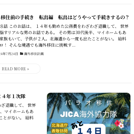
外移住前の手続き 転出編 転出はどうやって手続きするの？
８話 このお話は、 １４年も勤めた公務員をわざわざ退職して、 世界
指すリアルな男のお話である。 その男は30代後半、マイホームもあ
家族もいて、子供が２人。北海道から一度も出たことがない。 給料
ロ！ そんな境遇でも海外移住に挑戦す...
24年7月24日
海外移住計画
２４年１次隊
わざ退職して、 世界
半、マイホームもあ
ことがない。 給料