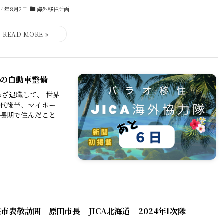
24年8月2日
海外移住計画
オの自動車整備
わざ退職して、 世界
0代後半、マイホー
ぼ長期で住んだこと
市表敬訪問 原田市長 JICA北海道 2024年1次隊