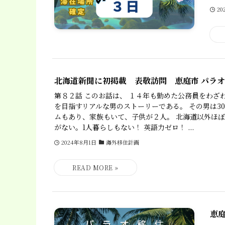
20
北海道新聞に初掲載 表敬訪問 恵庭市 パラ
第８２話 このお話は、 １４年も勤めた公務員をわざ
を目指すリアルな男のストーリーである。 その男は3
ムもあり、家族もいて、子供が２人。 北海道以外ほ
がない。1人暮らしもない！ 英語力ゼロ！ ...
2024年8月1日
海外移住計画
恵庭