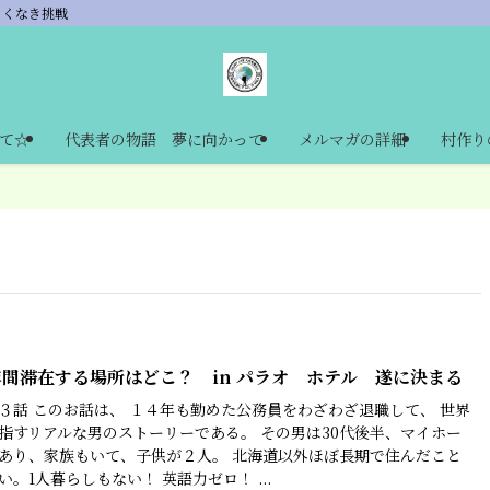
あくなき挑戦
て☆
代表者の物語 夢に向かって
メルマガの詳細
村作り
年間滞在する場所はどこ？ in パラオ ホテル 遂に決まる
３話 このお話は、 １４年も勤めた公務員をわざわざ退職して、 世界
指すリアルな男のストーリーである。 その男は30代後半、マイホー
あり、家族もいて、子供が２人。 北海道以外ほぼ長期で住んだこと
い。1人暮らしもない！ 英語力ゼロ！ ...