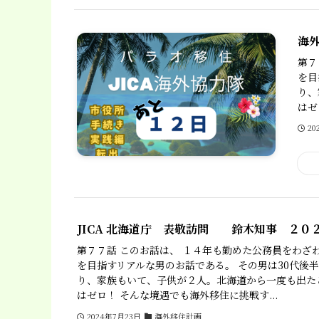
海
第７
を目
り、
はゼ
20
JICA 北海道庁 表敬訪問 鈴木知事 ２０
第７７話 このお話は、 １４年も勤めた公務員をわざ
を目指すリアルな男のお話である。 その男は30代後
り、家族もいて、子供が２人。北海道から一度も出た
はゼロ！ そんな境遇でも海外移住に挑戦す...
2024年7月23日
海外移住計画