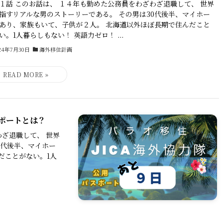
１話 このお話は、 １４年も勤めた公務員をわざわざ退職して、 世界
指すリアルな男のストーリーである。 その男は30代後半、マイホー
あり、家族もいて、子供が２人。 北海道以外ほぼ長期で住んだこと
い。1人暮らしもない！ 英語力ゼロ！ ...
24年7月30日
海外移住計画
ポートとは？
わざ退職して、 世界
0代後半、マイホー
だことがない。1人