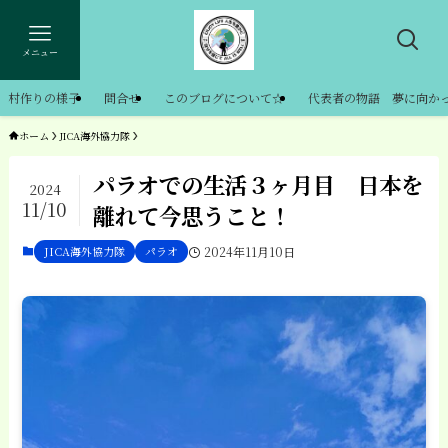
メニュー
村作りの様子
問合せ
このブログについて☆
代表者の物語 夢に向か
ホーム
JICA海外協力隊
パラオでの生活３ヶ月目 日本を
2024
11/10
離れて今思うこと！
JICA海外協力隊
パラオ
2024年11月10日