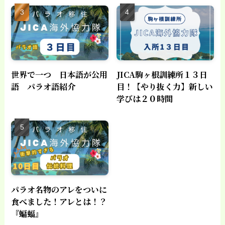
世界で一つ 日本語が公用
JICA駒ヶ根訓練所１３日
語 パラオ語紹介
目！【やり抜く力】新しい
学びは２０時間
パラオ名物のアレをついに
食べました！アレとは！？
『蝙蝠』