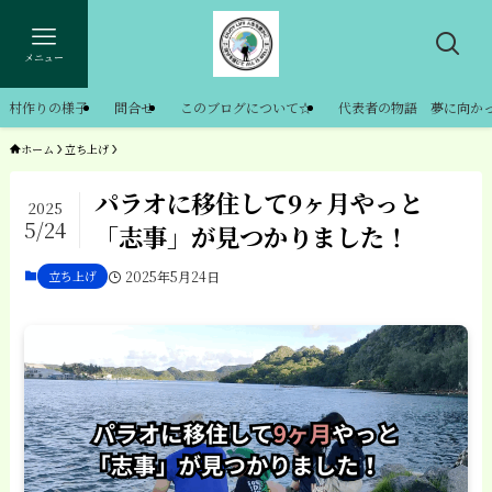
メニュー
村作りの様子
問合せ
このブログについて☆
代表者の物語 夢に向か
ホーム
立ち上げ
パラオに移住して9ヶ月やっと
2025
5/24
「志事」が見つかりました！
立ち上げ
2025年5月24日