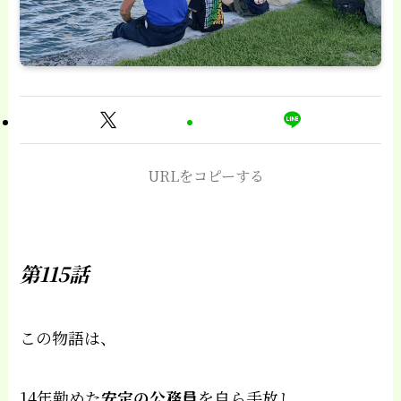
URLをコピーする
第115話
この物語は、
14年勤めた
安定の公務員
を自ら手放し、